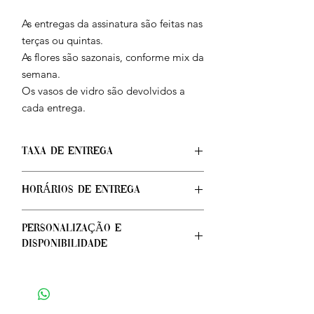
As entregas da assinatura são feitas nas
terças ou quintas.
As flores são sazonais, conforme mix da
semana.
Os vasos de vidro são devolvidos a
cada entrega.
TAXA DE ENTREGA
Taxa de entrega calculada no checkout
HORÁRIOS DE ENTREGA
após confirmação do endereço.
Pedidos feitos de segunda à sexta-feira,
PERSONALIZAÇÃO E
até as 12h, podem ser entregues no
DISPONIBILIDADE
mesmo dia. Pedidos feitos após esse
horário, serão entregues no dia
Cada composição que criamos é única e
seguinte, à combinar horário.
exclusiva. Por trabalharmos com flores
sazonais e frescas disponíveis no dia, as
Entre em contato e confirme