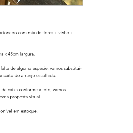
entregas na data des
Usaremos o que tiver
o seu pedido. Para ga
desejadas, recomen
antecedência.
rtonado com mix de flores + vinho +
a x 45cm largura.
a falta de alguma espécie, vamos substituí-
nceito do arranjo escolhido.
 da caixa conforme a foto, vamos
sma proposta visual.
onível em estoque.