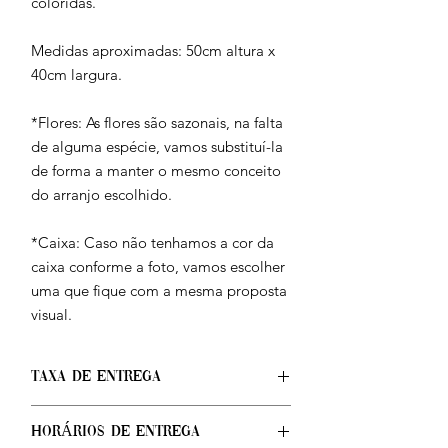
coloridas.
Medidas aproximadas: 50cm altura x
40cm largura.
*Flores: As flores são sazonais, na falta
de alguma espécie, vamos substituí-la
de forma a manter o mesmo conceito
do arranjo escolhido.
*Caixa: Caso não tenhamos a cor da
caixa conforme a foto, vamos escolher
uma que fique com a mesma proposta
visual.
TAXA DE ENTREGA
Taxa de entrega calculada no checkout
HORÁRIOS DE ENTREGA
após confirmação do endereço.